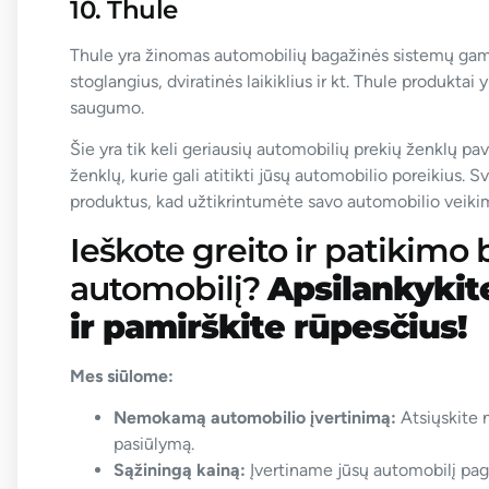
10. Thule
Thule yra žinomas automobilių bagažinės sistemų gami
stoglangius, dviratinės laikiklius ir kt. Thule produkta
saugumo.
Šie yra tik keli geriausių automobilių prekių ženklų pa
ženklų, kurie gali atitikti jūsų automobilio poreikius. S
produktus, kad užtikrintumėte savo automobilio veiki
Ieškote greito ir patikimo
automobilį?
Apsilankyki
ir pamirškite rūpesčius!
Mes siūlome:
Nemokamą automobilio įvertinimą:
Atsiųskite n
pasiūlymą.
Sąžiningą kainą:
Įvertiname jūsų automobilį paga