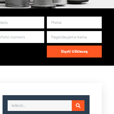
Siųsti Užklausą