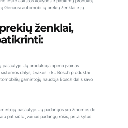
rie ieško aukštos kokybės ir patikimų produktų
 Geriausi automobilių prekių ženklai ir jų
prekių ženklai,
atikrinti:
 pasaulyje. Jų produkcija apima įvairias
ų sistemos dalys, žvakės ir kt. Bosch produktai
utomobilių gamintojų naudoja Bosch dalis savo
amintojų pasaulyje. Jų padangos yra žinomos dėl
p pat siūlo įvairias padangų rūšis, pritaikytas