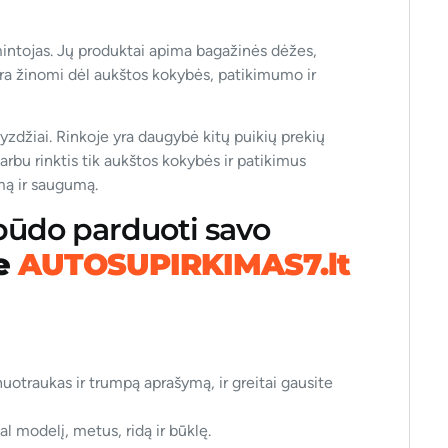
ntojas. Jų produktai apima bagažinės dėžes,
i yra žinomi dėl aukštos kokybės, patikimumo ir
vyzdžiai. Rinkoje yra daugybė kitų puikių prekių
varbu rinktis tik aukštos kokybės ir patikimus
mą ir saugumą.
 būdo parduoti savo
te
AUTOSUPIRKIMAS7.lt
uotraukas ir trumpą aprašymą, ir greitai gausite
l modelį, metus, ridą ir būklę.