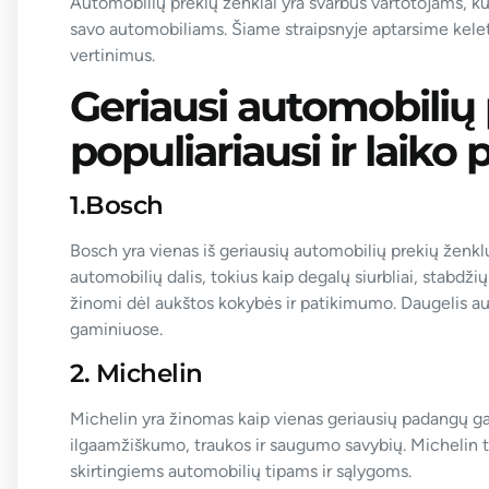
Automobilių prekių ženklai yra svarbūs vartotojams, ku
savo automobiliams. Šiame straipsnyje aptarsime keletą
vertinimus.
Geriausi automobilių 
populiariausi ir laiko p
1.Bosch
Bosch yra vienas iš geriausių automobilių prekių ženklų
automobilių dalis, tokius kaip degalų siurbliai, stabdži
žinomi dėl aukštos kokybės ir patikimumo. Daugelis a
gaminiuose.
2. Michelin
Michelin yra žinomas kaip vienas geriausių padangų g
ilgaamžiškumo, traukos ir saugumo savybių. Michelin tai
skirtingiems automobilių tipams ir sąlygoms.