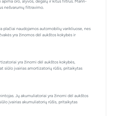
apima oro, alyvos, degalų ir kitus filtrus. Mann-
aus nešvarumų filtravimo.
a plačiai naudojamos automobilių varikliuose, nes
 žvakės yra žinomos dėl aukštos kokybės ir
tizatoriai yra žinomi dėl aukštos kokybės,
 siūlo įvairias amortizatorių rūšis, pritaikytas
ntojas. Jų akumuliatoriai yra žinomi dėl aukštos
lo įvairias akumuliatorių rūšis, pritaikytas