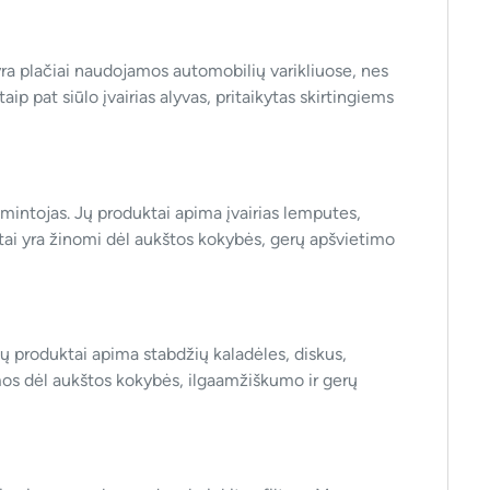
yra plačiai naudojamos automobilių varikliuose, nes
taip pat siūlo įvairias alyvas, pritaikytas skirtingiems
intojas. Jų produktai apima įvairias lemputes,
uktai yra žinomi dėl aukštos kokybės, gerų apšvietimo
ų produktai apima stabdžių kaladėles, diskus,
mos dėl aukštos kokybės, ilgaamžiškumo ir gerų