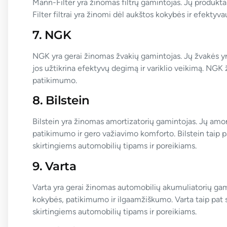
Mann-Filter yra žinomas filtrų gamintojas. Jų produktai 
Filter filtrai yra žinomi dėl aukštos kokybės ir efektyv
7. NGK
NGK yra gerai žinomas žvakių gamintojas. Jų žvakės yr
jos užtikrina efektyvų degimą ir variklio veikimą. NGK
patikimumo.
8. Bilstein
Bilstein yra žinomas amortizatorių gamintojas. Jų amor
patikimumo ir gero važiavimo komforto. Bilstein taip pat
skirtingiems automobilių tipams ir poreikiams.
9. Varta
Varta yra gerai žinomas automobilių akumuliatorių gami
kokybės, patikimumo ir ilgaamžiškumo. Varta taip pat siū
skirtingiems automobilių tipams ir poreikiams.