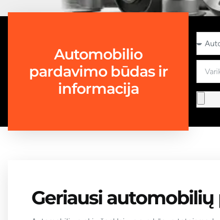
Automobilio
pardavimo būdas ir
informacija
Geriausi automobilių 