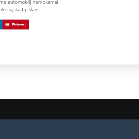
sime automobilį nemokamai.
ko sąskaitą iškart.
Pinterest