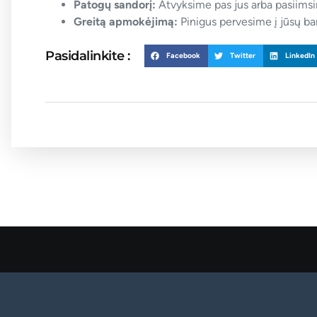
Patogų sandorį:
Atvyksime pas jus arba pasiim
Greitą apmokėjimą:
Pinigus pervesime į jūsų ban
Pasidalinkite :
Facebook
Twitter
LinkedIn